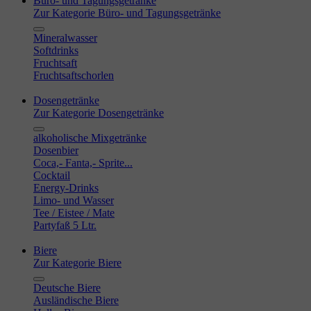
Büro- und Tagungsgetränke
Zur Kategorie Büro- und Tagungsgetränke
Mineralwasser
Softdrinks
Fruchtsaft
Fruchtsaftschorlen
Dosengetränke
Zur Kategorie Dosengetränke
alkoholische Mixgetränke
Dosenbier
Coca,- Fanta,- Sprite...
Cocktail
Energy-Drinks
Limo- und Wasser
Tee / Eistee / Mate
Partyfaß 5 Ltr.
Biere
Zur Kategorie Biere
Deutsche Biere
Ausländische Biere