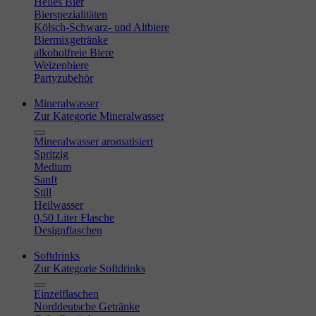
Helles Bier
Bierspezialitäten
Kölsch-Schwarz- und Altbiere
Biermixgetränke
alkoholfreie Biere
Weizenbiere
Partyzubehör
Mineralwasser
Zur Kategorie Mineralwasser
Mineralwasser aromatisiert
Spritzig
Medium
Sanft
Still
Heilwasser
0,50 Liter Flasche
Designflaschen
Softdrinks
Zur Kategorie Softdrinks
Einzelflaschen
Norddeutsche Getränke