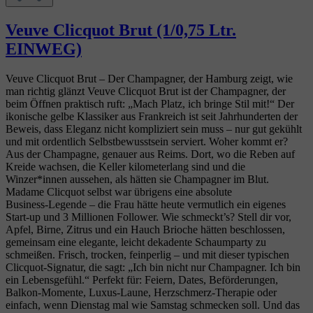
Veuve Clicquot Brut (1/0,75 Ltr.
EINWEG)
Veuve Clicquot Brut – Der Champagner, der Hamburg zeigt, wie
man richtig glänzt Veuve Clicquot Brut ist der Champagner, der
beim Öffnen praktisch ruft: „Mach Platz, ich bringe Stil mit!“ Der
ikonische gelbe Klassiker aus Frankreich ist seit Jahrhunderten der
Beweis, dass Eleganz nicht kompliziert sein muss – nur gut gekühlt
und mit ordentlich Selbstbewusstsein serviert. Woher kommt er?
Aus der Champagne, genauer aus Reims. Dort, wo die Reben auf
Kreide wachsen, die Keller kilometerlang sind und die
Winzer*innen aussehen, als hätten sie Champagner im Blut.
Madame Clicquot selbst war übrigens eine absolute
Business‑Legende – die Frau hätte heute vermutlich ein eigenes
Start‑up und 3 Millionen Follower. Wie schmeckt’s? Stell dir vor,
Apfel, Birne, Zitrus und ein Hauch Brioche hätten beschlossen,
gemeinsam eine elegante, leicht dekadente Schaumparty zu
schmeißen. Frisch, trocken, feinperlig – und mit dieser typischen
Clicquot‑Signatur, die sagt: „Ich bin nicht nur Champagner. Ich bin
ein Lebensgefühl.“ Perfekt für: Feiern, Dates, Beförderungen,
Balkon‑Momente, Luxus‑Laune, Herzschmerz‑Therapie oder
einfach, wenn Dienstag mal wie Samstag schmecken soll. Und das