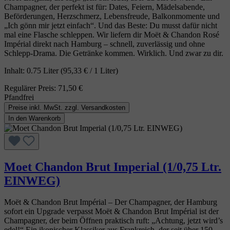
Champagner, der perfekt ist für: Dates, Feiern, Mädelsabende,
Beförderungen, Herzschmerz, Lebensfreude, Balkonmomente und
„Ich gönn mir jetzt einfach“. Und das Beste: Du musst dafür nicht
mal eine Flasche schleppen. Wir liefern dir Moët & Chandon Rosé
Impérial direkt nach Hamburg – schnell, zuverlässig und ohne
Schlepp‑Drama. Die Getränke kommen. Wirklich. Und zwar zu dir.
Inhalt:
0.75 Liter
(95,33 € / 1 Liter)
Regulärer Preis:
71,50 €
Pfandfrei
Preise inkl. MwSt. zzgl. Versandkosten
In den Warenkorb
Moet Chandon Brut Imperial (1/0,75 Ltr.
EINWEG)
Moët & Chandon Brut Impérial – Der Champagner, der Hamburg
sofort ein Upgrade verpasst Moët & Chandon Brut Impérial ist der
Champagner, der beim Öffnen praktisch ruft: „Achtung, jetzt wird’s
edel!“ Ein ikonischer Klassiker aus Frankreich, der seit über 150