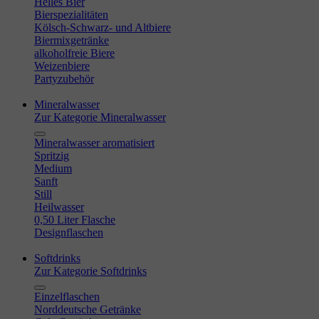
Helles Bier
Bierspezialitäten
Kölsch-Schwarz- und Altbiere
Biermixgetränke
alkoholfreie Biere
Weizenbiere
Partyzubehör
Mineralwasser
Zur Kategorie Mineralwasser
Mineralwasser aromatisiert
Spritzig
Medium
Sanft
Still
Heilwasser
0,50 Liter Flasche
Designflaschen
Softdrinks
Zur Kategorie Softdrinks
Einzelflaschen
Norddeutsche Getränke