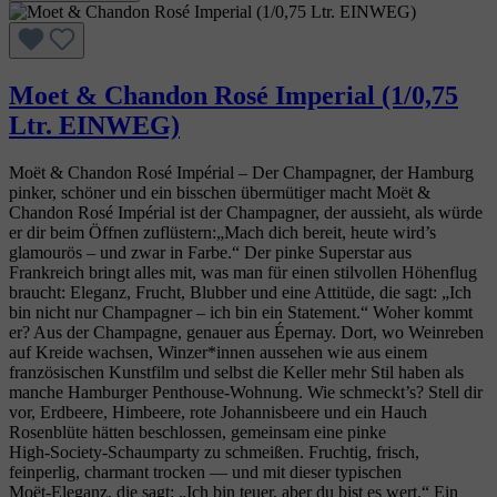
Moet & Chandon Rosé Imperial (1/0,75
Ltr. EINWEG)
Moët & Chandon Rosé Impérial – Der Champagner, der Hamburg
pinker, schöner und ein bisschen übermütiger macht Moët &
Chandon Rosé Impérial ist der Champagner, der aussieht, als würde
er dir beim Öffnen zuflüstern:„Mach dich bereit, heute wird’s
glamourös – und zwar in Farbe.“ Der pinke Superstar aus
Frankreich bringt alles mit, was man für einen stilvollen Höhenflug
braucht: Eleganz, Frucht, Blubber und eine Attitüde, die sagt: „Ich
bin nicht nur Champagner – ich bin ein Statement.“ Woher kommt
er? Aus der Champagne, genauer aus Épernay. Dort, wo Weinreben
auf Kreide wachsen, Winzer*innen aussehen wie aus einem
französischen Kunstfilm und selbst die Keller mehr Stil haben als
manche Hamburger Penthouse‑Wohnung. Wie schmeckt’s? Stell dir
vor, Erdbeere, Himbeere, rote Johannisbeere und ein Hauch
Rosenblüte hätten beschlossen, gemeinsam eine pinke
High‑Society‑Schaumparty zu schmeißen. Fruchtig, frisch,
feinperlig, charmant trocken — und mit dieser typischen
Moët‑Eleganz, die sagt: „Ich bin teuer, aber du bist es wert.“ Ein