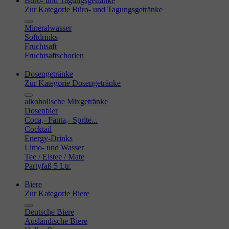
Büro- und Tagungsgetränke
Zur Kategorie Büro- und Tagungsgetränke
Mineralwasser
Softdrinks
Fruchtsaft
Fruchtsaftschorlen
Dosengetränke
Zur Kategorie Dosengetränke
alkoholische Mixgetränke
Dosenbier
Coca,- Fanta,- Sprite...
Cocktail
Energy-Drinks
Limo- und Wasser
Tee / Eistee / Mate
Partyfaß 5 Ltr.
Biere
Zur Kategorie Biere
Deutsche Biere
Ausländische Biere