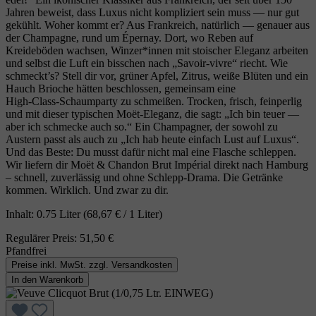
Jahren beweist, dass Luxus nicht kompliziert sein muss — nur gut
gekühlt. Woher kommt er? Aus Frankreich, natürlich — genauer aus
der Champagne, rund um Épernay. Dort, wo Reben auf
Kreideböden wachsen, Winzer*innen mit stoischer Eleganz arbeiten
und selbst die Luft ein bisschen nach „Savoir‑vivre“ riecht. Wie
schmeckt’s? Stell dir vor, grüner Apfel, Zitrus, weiße Blüten und ein
Hauch Brioche hätten beschlossen, gemeinsam eine
High‑Class‑Schaumparty zu schmeißen. Trocken, frisch, feinperlig
und mit dieser typischen Moët‑Eleganz, die sagt: „Ich bin teuer —
aber ich schmecke auch so.“ Ein Champagner, der sowohl zu
Austern passt als auch zu „Ich hab heute einfach Lust auf Luxus“.
Und das Beste: Du musst dafür nicht mal eine Flasche schleppen.
Wir liefern dir Moët & Chandon Brut Impérial direkt nach Hamburg
– schnell, zuverlässig und ohne Schlepp‑Drama. Die Getränke
kommen. Wirklich. Und zwar zu dir.
Inhalt:
0.75 Liter
(68,67 € / 1 Liter)
Regulärer Preis:
51,50 €
Pfandfrei
Preise inkl. MwSt. zzgl. Versandkosten
In den Warenkorb