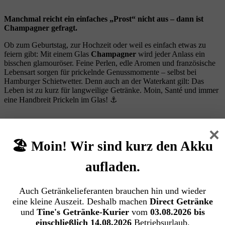
Manchmal reicht ein einfaches „Prost“ nicht aus – dann ist
Champagner gefragt.
Ob zum Geburtstag, zur Hochzeit oder weil es einfach etwas zu
feiern gibt: Mit einem Glas
Champagner
wird jeder Anlass ein
bisschen glamouröser. Feine Perlen, edle Aromen und französische
Lebensart sorgen für prickelnde Genussmomente – selbst bei
Hamburger Schietwetter. Denn auch an der Waterkant gilt: Das
Leben ist zu kurz für langweilige Getränke. Moin, Santé und immer
eine Handbreit Prickeln im Glas! ⚓
×
🏖️ Moin! Wir sind kurz den Akku
aufladen.
Moet & Chandon Brut Imperial (6/0,75
Auch Getränkelieferanten brauchen hin und wieder
Ltr. EINWEG)
eine kleine Auszeit. Deshalb machen
Direct Getränke
und
Tine's Getränke-Kurier
vom
03.08.2026 bis
Moët & Chandon Brut Impérial – Der Champagner, der so tut, als
einschließlich 14.08.2026
Betriebsurlaub.