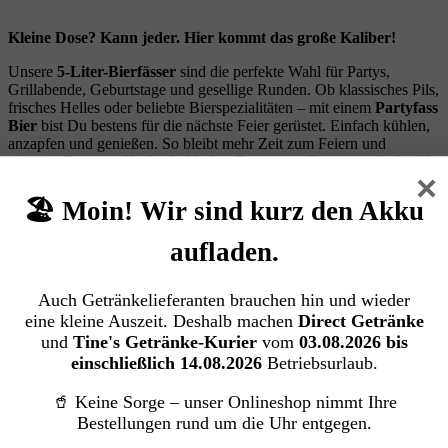
Kleine Dose? Kann jeder. Hier kommt das große Kaliber!
Unsere
5-Liter-Bierfässer
sind die perfekte Wahl für Partys,
Grillabende, Geburtstage und gesellige Runden. Ob klassisches Pils,
frisches Helles oder beliebte Bierspezialitäten – mit einem
Partyfass
Bier
bist Du bestens für die nächste Feier gerüstet. Einfach kühlen,
anzapfen und genießen. So bleibt mehr Zeit zum Feiern und
weniger Zeit zum Nachschubholen. Denn gute Stimmung läuft nicht
×
vom Fass – sie kommt daraus! 🍺🚢
🏖️ Moin! Wir sind kurz den Akku
aufladen.
Auch Getränkelieferanten brauchen hin und wieder
eine kleine Auszeit. Deshalb machen
Direct Getränke
und
Tine's Getränke-Kurier
vom
03.08.2026 bis
Bitburger Premium Pils Partydose (2/5
einschließlich 14.08.2026
Betriebsurlaub.
Ltr. EINWEG)
🥤 Keine Sorge – unser Onlineshop nimmt Ihre
Bitburger Premium Pils Partydose – Der saarländische Frische‑Fön
Bestellungen rund um die Uhr entgegen.
Das Bitburger Premium Pils in der 5‑Liter‑Partydose ist der