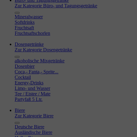
Büro- und Tagungsgetränke
Zur Kategorie Büro- und Tagungsgetränke
Mineralwasser
Softdrinks
Fruchtsaft
Fruchtsaftschorlen
Dosengetränke
Zur Kategorie Dosengetränke
alkoholische Mixgetränke
Dosenbier
Coca,- Fanta,- Sprite...
Cocktail
Energy-Drinks
Limo- und Wasser
Tee / Eistee / Mate
Partyfaß 5 Ltr.
Biere
Zur Kategorie Biere
Deutsche Biere
Ausländische Biere