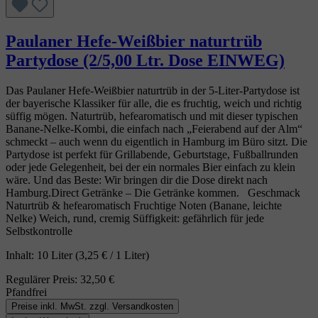
Paulaner Hefe-Weißbier naturtrüb
Partydose (2/5,00 Ltr. Dose EINWEG)
Das Paulaner Hefe‑Weißbier naturtrüb in der 5‑Liter‑Partydose ist
der bayerische Klassiker für alle, die es fruchtig, weich und richtig
süffig mögen. Naturtrüb, hefearomatisch und mit dieser typischen
Banane‑Nelke‑Kombi, die einfach nach „Feierabend auf der Alm“
schmeckt – auch wenn du eigentlich in Hamburg im Büro sitzt. Die
Partydose ist perfekt für Grillabende, Geburtstage, Fußballrunden
oder jede Gelegenheit, bei der ein normales Bier einfach zu klein
wäre. Und das Beste: Wir bringen dir die Dose direkt nach
Hamburg.Direct Getränke – Die Getränke kommen. Geschmack
Naturtrüb & hefearomatisch Fruchtige Noten (Banane, leichte
Nelke) Weich, rund, cremig Süffigkeit: gefährlich für jede
Selbstkontrolle
Inhalt:
10 Liter
(3,25 € / 1 Liter)
Regulärer Preis:
32,50 €
Pfandfrei
Preise inkl. MwSt. zzgl. Versandkosten