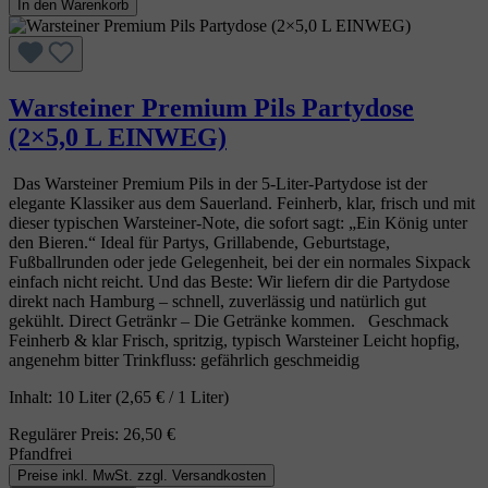
In den Warenkorb
Warsteiner Premium Pils Partydose
(2×5,0 L EINWEG)
Das Warsteiner Premium Pils in der 5‑Liter‑Partydose ist der
elegante Klassiker aus dem Sauerland. Feinherb, klar, frisch und mit
dieser typischen Warsteiner‑Note, die sofort sagt: „Ein König unter
den Bieren.“ Ideal für Partys, Grillabende, Geburtstage,
Fußballrunden oder jede Gelegenheit, bei der ein normales Sixpack
einfach nicht reicht. Und das Beste: Wir liefern dir die Partydose
direkt nach Hamburg – schnell, zuverlässig und natürlich gut
gekühlt. Direct Getränkr – Die Getränke kommen. Geschmack
Feinherb & klar Frisch, spritzig, typisch Warsteiner Leicht hopfig,
angenehm bitter Trinkfluss: gefährlich geschmeidig
Inhalt:
10 Liter
(2,65 € / 1 Liter)
Regulärer Preis:
26,50 €
Pfandfrei
Preise inkl. MwSt. zzgl. Versandkosten