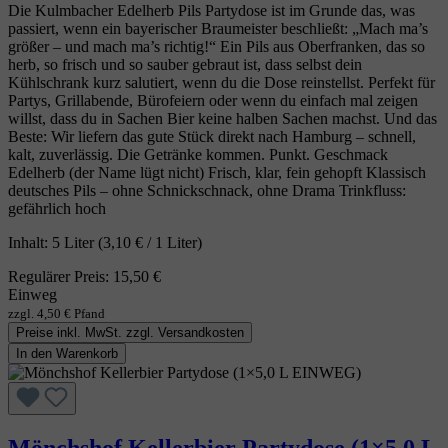
Die Kulmbacher Edelherb Pils Partydose ist im Grunde das, was
passiert, wenn ein bayerischer Braumeister beschließt: „Mach ma’s
größer – und mach ma’s richtig!“ Ein Pils aus Oberfranken, das so
herb, so frisch und so sauber gebraut ist, dass selbst dein
Kühlschrank kurz salutiert, wenn du die Dose reinstellst. Perfekt für
Partys, Grillabende, Bürofeiern oder wenn du einfach mal zeigen
willst, dass du in Sachen Bier keine halben Sachen machst. Und das
Beste: Wir liefern das gute Stück direkt nach Hamburg – schnell,
kalt, zuverlässig. Die Getränke kommen. Punkt. Geschmack
Edelherb (der Name lügt nicht) Frisch, klar, fein gehopft Klassisch
deutsches Pils – ohne Schnickschnack, ohne Drama Trinkfluss:
gefährlich hoch
Inhalt:
5 Liter
(3,10 € / 1 Liter)
Regulärer Preis:
15,50 €
Einweg
zzgl. 4,50 € Pfand
Preise inkl. MwSt. zzgl. Versandkosten
In den Warenkorb
Mönchshof Kellerbier Partydose (1×5,0 L