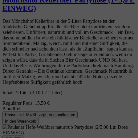
EINWEG)
Das Mönchshof Kellerbier in der 5‑Liter‑Partydose ist der
fränkische Geheimtipp für alle, die Bier nicht nur trinken, sondern
zelebrieren. Unfiltriert, naturtrüb und voll im Geschmack – ein Bier,
das so gemütlich ist wie ein fränkischer Bierkeller an einem warmen
Sommerabend. Malzig, weich, rund und mit einer Süffigkeit, die
dich schneller nachschenken lässt, als du „Zapfhahn“ sagen kannst.
Perfekt für Partys, Grillabende, Geburtstage oder einfach, wenn du
zeigen willst, dass du in Sachen Bier Geschmack UND Stil hast.
Und das Beste: Wir bringen dir die Partydose direkt nach Hamburg.
Direct Getränkr – Die Getränke kommen. Geschmack Naturtrüb &
unfiltriert Malzig, weich, rund Leicht süßliche Noten, dezente
Hopfenbittere Süffigkeit: gefährlich hoch
Inhalt:
5 Liter
(3,10 € / 1 Liter)
Regulärer Preis:
15,50 €
Pfandfrei
Preise inkl. MwSt. zzgl. Versandkosten
In den Warenkorb