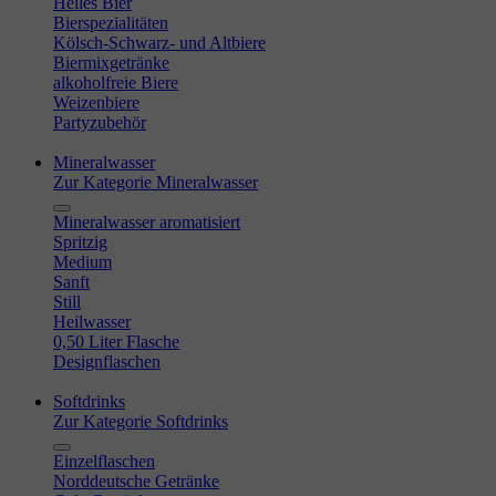
Helles Bier
Bierspezialitäten
Kölsch-Schwarz- und Altbiere
Biermixgetränke
alkoholfreie Biere
Weizenbiere
Partyzubehör
Mineralwasser
Zur Kategorie Mineralwasser
Mineralwasser aromatisiert
Spritzig
Medium
Sanft
Still
Heilwasser
0,50 Liter Flasche
Designflaschen
Softdrinks
Zur Kategorie Softdrinks
Einzelflaschen
Norddeutsche Getränke